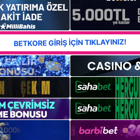
BETKORE GİRİŞ İÇİN TIKLAYINIZ!