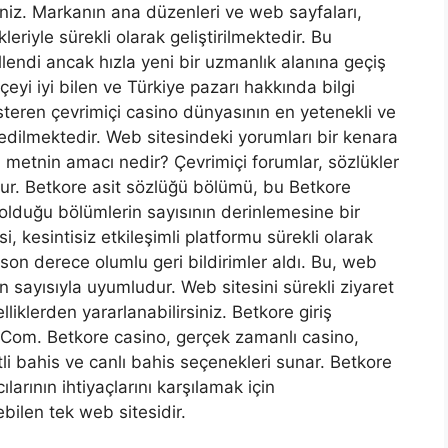
siniz. Markanın ana düzenleri ve web sayfaları,
riyle sürekli olarak geliştirilmektedir. Bu
lendi ancak hızla yeni bir uzmanlık alanına geçiş
çeyi iyi bilen ve Türkiye pazarı hakkında bilgi
österen çevrimiçi casino dünyasının en yetenekli ve
 edilmektedir. Web sitesindeki yorumları bir kenara
metnin amacı nedir? Çevrimiçi forumlar, sözlükler
dur. Betkore asit sözlüğü bölümü, bu Betkore
olduğu bölümlerin sayısının derinlemesine bir
i, kesintisiz etkileşimli platformu sürekli olarak
e son derece olumlu geri bildirimler aldı. Bu, web
in sayısıyla uyumludur. Web sitesini sürekli ziyaret
klerden yararlanabilirsiniz. Betkore giriş
re.Com. Betkore casino, gerçek zamanlı casino,
li bahis ve canlı bahis seçenekleri sunar. Betkore
ılarının ihtiyaçlarını karşılamak için
ebilen tek web sitesidir.