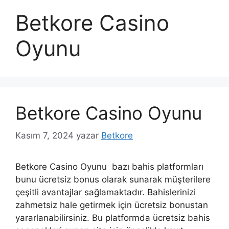
Betkore Casino
Oyunu
Betkore Casino Oyunu
Kasım 7, 2024
yazar
Betkore
Betkore Casino Oyunu bazı bahis platformları
bunu ücretsiz bonus olarak sunarak müşterilere
çeşitli avantajlar sağlamaktadır. Bahislerinizi
zahmetsiz hale getirmek için ücretsiz bonustan
yararlanabilirsiniz. Bu platformda ücretsiz bahis