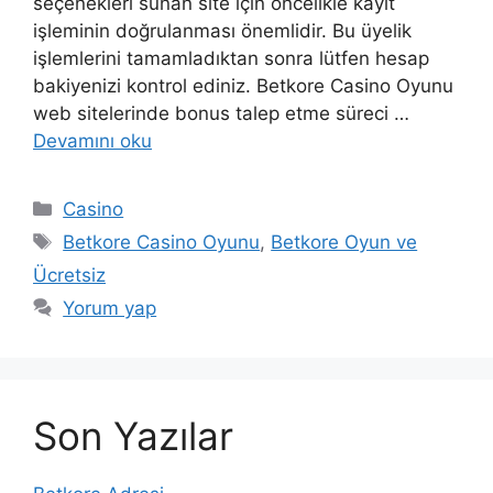
seçenekleri sunan site için öncelikle kayıt
işleminin doğrulanması önemlidir. Bu üyelik
işlemlerini tamamladıktan sonra lütfen hesap
bakiyenizi kontrol ediniz. Betkore Casino Oyunu
web sitelerinde bonus talep etme süreci …
Devamını oku
Kategoriler
Casino
Etiketler
Betkore Casino Oyunu
,
Betkore Oyun ve
Ücretsiz
Yorum yap
Son Yazılar