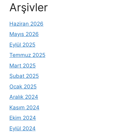
Arşivler
Haziran 2026
Mayıs 2026
Eylül 2025
Temmuz 2025
Mart 2025
Şubat 2025
Ocak 2025
Aralık 2024
Kasım 2024
Ekim 2024
Eylül 2024