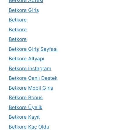
Betkore Adresi
Betkore Giriş
Betkore
Betkore
Betkore
Betkore Giriş Sayfası
Betkore Altyapı
Betkore İnstagram
Betkore Canlı Destek
Betkore Mobil Giriş
Betkore Bonus
Betkore Üyelik
Betkore Kayıt
Betkore Kaç Oldu