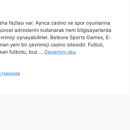
a fazlası var. Ayrıca casino ve spor oyunlarına
güncel adreslerini kullanarak hem bilgisayarlarda
vrimiçi oynayabilirler. Betkore Sports Games, E-
nan yeni bir çevrimiçi casino sitesidir. Futbol,
ikan futbolu, buz …
Devamını oku
n Hakkında