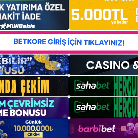
BETKORE GİRİŞ İÇİN TIKLAYINIZ!