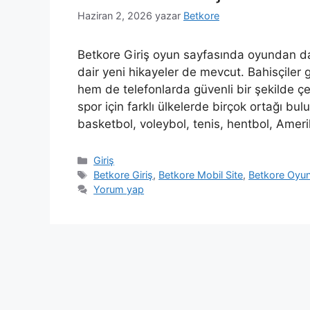
Haziran 2, 2026
yazar
Betkore
Betkore Giriş oyun sayfasında oyundan dah
dair yeni hikayeler de mevcut. Bahisçiler 
hem de telefonlarda güvenli bir şekilde çe
spor için farklı ülkelerde birçok ortağı bulu
basketbol, voleybol, tenis, hentbol, Amer
Kategoriler
Giriş
Etiketler
Betkore Giriş
,
Betkore Mobil Site
,
Betkore Oyu
Yorum yap