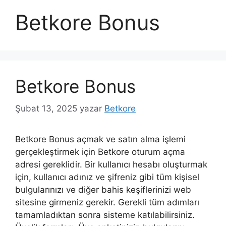
Betkore Bonus
Betkore Bonus
Şubat 13, 2025
yazar
Betkore
Betkore Bonus açmak ve satın alma işlemi
gerçekleştirmek için Betkore oturum açma
adresi gereklidir. Bir kullanıcı hesabı oluşturmak
için, kullanıcı adınız ve şifreniz gibi tüm kişisel
bulgularınızı ve diğer bahis keşiflerinizi web
sitesine girmeniz gerekir. Gerekli tüm adımları
tamamladıktan sonra sisteme katılabilirsiniz.