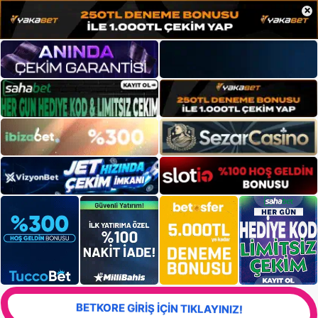
×
BETKORE GİRİŞ İÇİN TIKLAYINIZ!