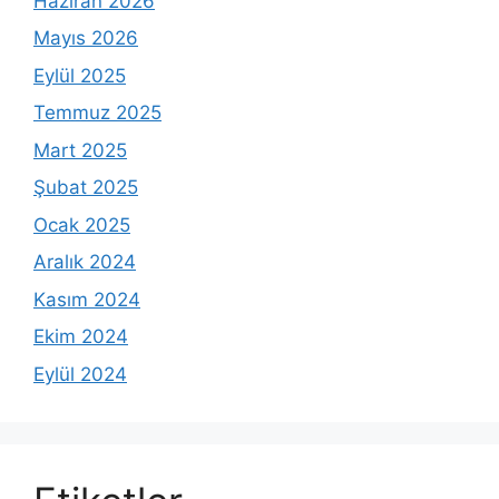
Haziran 2026
Mayıs 2026
Eylül 2025
Temmuz 2025
Mart 2025
Şubat 2025
Ocak 2025
Aralık 2024
Kasım 2024
Ekim 2024
Eylül 2024