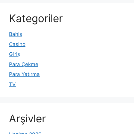
Kategoriler
Bahis
Casino
Giriş
Para Çekme
Para Yatırma
TV
Arşivler