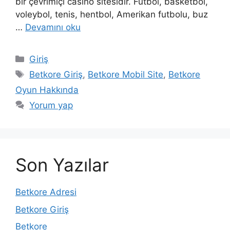
bir çevrimiçi casino sitesidir. Futbol, basketbol,
voleybol, tenis, hentbol, Amerikan futbolu, buz
…
Devamını oku
Kategoriler
Giriş
Etiketler
Betkore Giriş
,
Betkore Mobil Site
,
Betkore
Oyun Hakkında
Yorum yap
Son Yazılar
Betkore Adresi
Betkore Giriş
Betkore