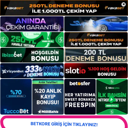
×
BETKORE GİRİŞ İÇİN TIKLAYINIZ!