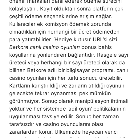
önemli markaları dahil ederek ödeme sürecini
kolaylaştırır. Kayıt olduktan sonra platform çok
çeşitli ödeme seçeneklerine erişim sağlar.
Kullanıcılar ek komisyon ödemek zorunda
olmadıkları için herhangi bir ücret ödemeden
para yatırabilirler. ‘Hediye kutusu’ URL’si sizi
Betkore canlı casino oyunları
bonus bahis
koşullarına yönlendiren bağlantıdır. Rasgele sayı
üreteci veya herhangi bir sayı üreteci olarak da
bilinen Betkore adlı bir bilgisayar programı, canlı
casino oyunları için her türlü sonucu üretebilir.
Kartların karıştırıldığı ve zarların atıldığı oyunun
gelecekte tekrar oynanması pek mümkün
görünmüyor. Sonuç olarak manipülasyon ihtimali
yoktur ve her sistemde ‘adil oyun’ politikalarının
uygulanması tavsiye edilir. Sonuç her zaman
tarafsızdır ve casino oyuncularını olası
zararlardan korur. Ülkemizde heyecan verici