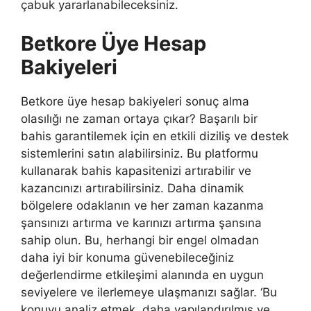
çabuk yararlanabileceksiniz.
Betkore Üye Hesap
Bakiyeleri
Betkore üye hesap bakiyeleri sonuç alma
olasılığı ne zaman ortaya çıkar? Başarılı bir
bahis garantilemek için en etkili diziliş ve destek
sistemlerini satın alabilirsiniz. Bu platformu
kullanarak bahis kapasitenizi artırabilir ve
kazancınızı artırabilirsiniz. Daha dinamik
bölgelere odaklanın ve her zaman kazanma
şansınızı artırma ve karınızı artırma şansına
sahip olun. Bu, herhangi bir engel olmadan
daha iyi bir konuma güvenebileceğiniz
değerlendirme etkileşimi alanında en uygun
seviyelere ve ilerlemeye ulaşmanızı sağlar. ‘Bu
konuyu analiz etmek, daha yapılandırılmış ve