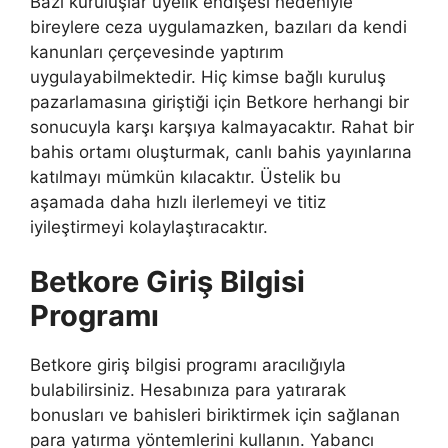
Bazı kuruluşlar üyelik endişesi nedeniyle
bireylere ceza uygulamazken, bazıları da kendi
kanunları çerçevesinde yaptırım
uygulayabilmektedir. Hiç kimse bağlı kuruluş
pazarlamasına giriştiği için Betkore herhangi bir
sonucuyla karşı karşıya kalmayacaktır. Rahat bir
bahis ortamı oluşturmak, canlı bahis yayınlarına
katılmayı mümkün kılacaktır. Üstelik bu
aşamada daha hızlı ilerlemeyi ve titiz
iyileştirmeyi kolaylaştıracaktır.
Betkore Giriş Bilgisi
Programı
Betkore giriş bilgisi programı aracılığıyla
bulabilirsiniz. Hesabınıza para yatırarak
bonusları ve bahisleri biriktirmek için sağlanan
para yatırma yöntemlerini kullanın. Yabancı