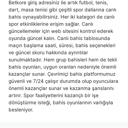
Betkore giriş adresiniz ile artık futbol, ​​tenis,
dart, masa tenisi gibi çeşitli spor dallarına canlı
bahis oynayabilirsiniz. Her iki kategori de canlı
spor etkinliklerine erişim sağlar. Canlı
güncellemeler için web sitesini kontrol ederek
oyunda güncel kalın. Canlı bahis tablosunda
maçın başlama saati, süresi, bahis seçenekleri
ve güncel skoru hakkında ayrıntılar
sunulmaktadır. Hem grup bahisleri hem de tekli
bahis oyunları, uygun oranları nedeniyle önemli
kazançlar sunar. Çevrimiçi bahis platformumuz
güvenli ve 7/24 çalışır durumda olup oyunculara
önemli kazançlar sunar ve kazanma şanslarını
artırır. Spor faaliyetlerini kazançlı bir işe
dönüştürme isteği, bahis oyunlarının varlığıyla
besleniyor.