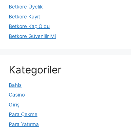
Betkore Üyelik
Betkore Kayıt
Betkore Kaç Oldu
Betkore Güvenilir Mi
Kategoriler
Bahis
Casino
Giriş
Para Çekme
Para Yatırma