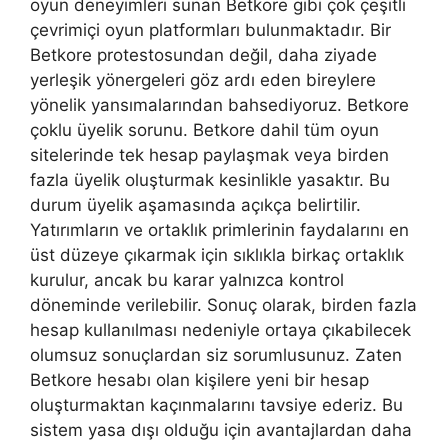
oyun deneyimleri sunan Betkore gibi çok çeşitli
çevrimiçi oyun platformları bulunmaktadır. Bir
Betkore protestosundan değil, daha ziyade
yerleşik yönergeleri göz ardı eden bireylere
yönelik yansımalarından bahsediyoruz. Betkore
çoklu üyelik sorunu. Betkore dahil tüm oyun
sitelerinde tek hesap paylaşmak veya birden
fazla üyelik oluşturmak kesinlikle yasaktır. Bu
durum üyelik aşamasında açıkça belirtilir.
Yatırımların ve ortaklık primlerinin faydalarını en
üst düzeye çıkarmak için sıklıkla birkaç ortaklık
kurulur, ancak bu karar yalnızca kontrol
döneminde verilebilir. Sonuç olarak, birden fazla
hesap kullanılması nedeniyle ortaya çıkabilecek
olumsuz sonuçlardan siz sorumlusunuz. Zaten
Betkore hesabı olan kişilere yeni bir hesap
oluşturmaktan kaçınmalarını tavsiye ederiz. Bu
sistem yasa dışı olduğu için avantajlardan daha