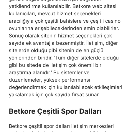
yetkilendirme kullanılabilir. Betkore web sitesi
kullanıcıları, mevcut hizmet seçenekleri
aracılığıyla çok çeşitli bahislere ve çeşitli casino
oyunlarına erişebileceklerinden emin olabilirler.
Sonuç olarak sitenin hizmet seçenekleri çok
sayıda ek avantajla bezenmiştir. İletişim, diğer
sitelerde olduğu gibi sitenin de en güçlü
yönlerinden biridir. ‘Tüm diğer sitelerde olduğu
gibi bu sitede de iletişim çok önemli bir
araştırma alanıdır.’ Bu sistemler ve
düzenlemeler, yüksek performansı
değerlendirmek için kullanılabilecek etkileşimleri
yakalamak için çok sayıda fırsat sunar.
Betkore Çeşitli Spor Dalları
Betkore çeşitli spor dalları iletişim merkezleri