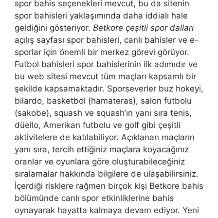
spor bahis seçenekleri mevcut, bu da sitenin
spor bahisleri yaklaşımında daha iddialı hale
geldiğini gösteriyor.
Betkore çeşitli spor dalları
açılış sayfası spor bahisleri, canlı bahisler ve e-
sporlar için önemli bir merkez görevi görüyor.
Futbol bahisleri spor bahislerinin ilk adımıdır ve
bu web sitesi mevcut tüm maçları kapsamlı bir
şekilde kapsamaktadır. Sporseverler buz hokeyi,
bilardo, basketbol (hamateras), salon futbolu
(sakobe), squash ve squash’ın yanı sıra tenis,
düello, Amerikan futbolu ve golf gibi çeşitli
aktivitelere de katılabiliyor. Açıklanan maçların
yanı sıra, tercih ettiğiniz maçlara koyacağınız
oranlar ve oyunlara göre oluşturabileceğiniz
sıralamalar hakkında bilgilere de ulaşabilirsiniz.
İçerdiği risklere rağmen birçok kişi Betkore bahis
bölümünde canlı spor etkinliklerine bahis
oynayarak hayatta kalmaya devam ediyor. Yeni