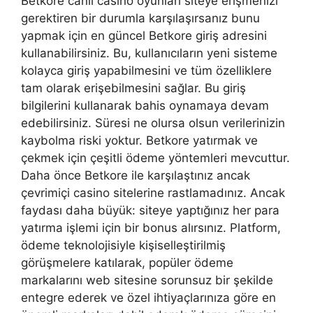
Betkore canlı casino oyunları siteye erişmenizi
gerektiren bir durumla karşılaşırsanız bunu
yapmak için en güncel Betkore giriş adresini
kullanabilirsiniz. Bu, kullanıcıların yeni sisteme
kolayca giriş yapabilmesini ve tüm özelliklere
tam olarak erişebilmesini sağlar. Bu giriş
bilgilerini kullanarak bahis oynamaya devam
edebilirsiniz. Süresi ne olursa olsun verilerinizin
kaybolma riski yoktur. Betkore yatırmak ve
çekmek için çeşitli ödeme yöntemleri mevcuttur.
Daha önce Betkore ile karşılaştınız ancak
çevrimiçi casino sitelerine rastlamadınız. Ancak
faydası daha büyük: siteye yaptığınız her para
yatırma işlemi için bir bonus alırsınız. Platform,
ödeme teknolojisiyle kişiselleştirilmiş
görüşmelere katılarak, popüler ödeme
markalarını web sitesine sorunsuz bir şekilde
entegre ederek ve özel ihtiyaçlarınıza göre en